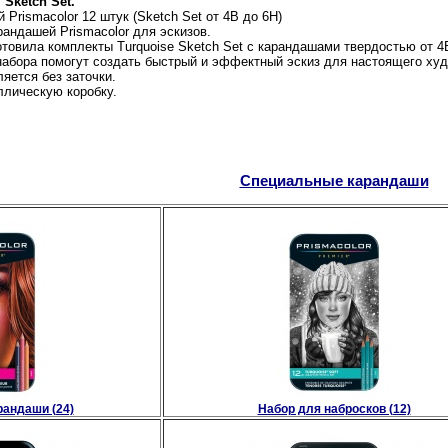
 Sketch Set.
Prismacolor 12 штук (Sketch Set от 4B до 6H)
андашей Prismacolor для эскизов.
отовила комплекты Turquoise Sketch Set с карандашами твердостью от 4
набора помогут создать быстрый и эффектный эскиз для настоящего худ
яется без заточки.
ллическую коробку.
Специальные карандаши
рандаши (24)
Набор для набросков (12)