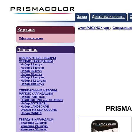
Заказ
Доставка и оплата
О
›
www.РИСУНОК.укр
Специальн
Корзина
Оформить заказ
Перечень
СТАНДАРТНЫЕ НАБОРЫ
МЯГКИХ КАРАНДАШЕЙ
:
Набор 12 штук
Набор 24 штуки
Набор 36 штук
Набор 48 штук
Набор 72 штуки
Набор 132 штуки
Набор 150 штук
СПЕЦИАЛЬНЫЕ НАБОРЫ
МЯГКИХ КАРАНДАШЕЙ
:
Набор PORTRAIT
HIGHLIGHTING and SHADING
Набор BOTANICAL
PRISMAC
Набор LANDSCAPE
UNDER the SEA COLORS
Набор MANGA
ТВЕРДЫЕ КАРАНДАШИ
:
Упаковка 12 штук
Упаковка 24 штуки
Упаковка 36 штук