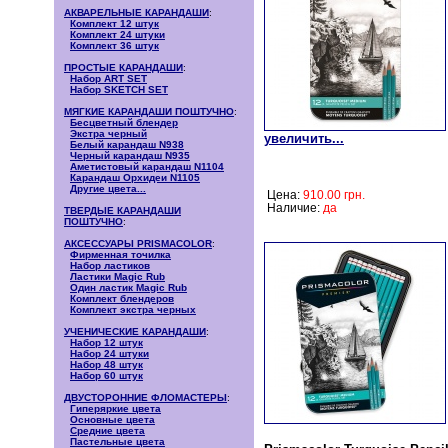
АКВАРЕЛЬНЫЕ КАРАНДАШИ
:
Комплект 12 штук
Комплект 24 штуки
Комплект 36 штук
ПРОСТЫЕ КАРАНДАШИ
:
Набор ART SET
Набор SKETCH SET
МЯГКИЕ КАРАНДАШИ ПОШТУЧНО
:
Бесцветный блендер
Экстра черный
увеличить...
Белый карандаш N938
Черный карандаш N935
Аметистовый карандаш N1104
Карандаш Орхидеи N1105
Другие цвета...
Цена:
910.00
грн.
Наличие:
да
ТВЕРДЫЕ КАРАНДАШИ
ПОШТУЧНО
:
АКСЕССУАРЫ PRISMACOLOR
:
Фирменная точилка
Набор ластиков
Ластики Magic Rub
Один ластик Magic Rub
Комплект блендеров
Комплект экстра черных
УЧЕНИЧЕСКИЕ КАРАНДАШИ
:
Набор 12 штук
Набор 24 штуки
Набор 48 штук
Набор 60 штук
ДВУСТОРОННИЕ ФЛОМАСТЕРЫ
:
Гиперяркие цвета
Основные цвета
Средние цвета
Пастельные цвета