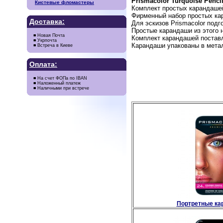
Prismacolor Turquoise Pencil
Кистевые фломастеры
Комплект простых карандашей 
Фирменный набор простых кар
Доставка:
Для эскизов Prismacolor подг
Простые карандаши из этого 
■ Новая Почта
Комплект карандашей поставл
■ Укрпочта
Карандаши упакованы в мета
■ Встреча в Киеве
Оплата:
■ На счет ФОПа по IBAN
■ Наложенный платеж
■ Наличными при встрече
Портретные ка